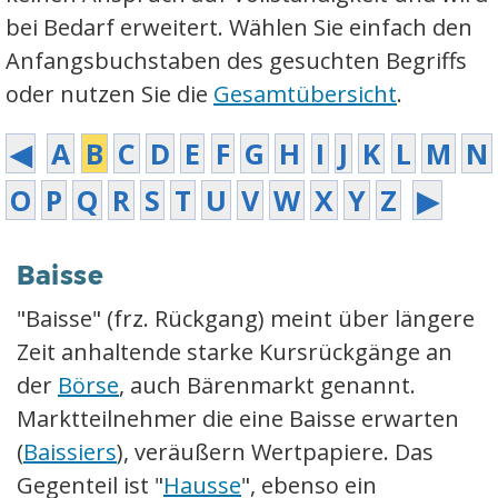
bei Bedarf erweitert. Wählen Sie einfach den
Anfangsbuchstaben des gesuchten Begriffs
oder nutzen Sie die
Gesamtübersicht
.
◀
A
B
C
D
E
F
G
H
I
J
K
L
M
N
O
P
Q
R
S
T
U
V
W
X
Y
Z
▶
Baisse
"Baisse" (frz. Rückgang) meint über längere
Zeit anhaltende starke Kursrückgänge an
der
Börse
, auch Bärenmarkt genannt.
Marktteilnehmer die eine Baisse erwarten
(
Baissiers
), veräußern Wertpapiere. Das
Gegenteil ist "
Hausse
", ebenso ein