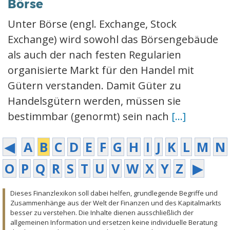
Börse
Unter Börse (engl. Exchange, Stock
Exchange) wird sowohl das Börsengebäude
als auch der nach festen Regularien
organisierte Markt für den Handel mit
Gütern verstanden. Damit Güter zu
Handelsgütern werden, müssen sie
bestimmbar (genormt) sein nach
[...]
◀
A
B
C
D
E
F
G
H
I
J
K
L
M
N
O
P
Q
R
S
T
U
V
W
X
Y
Z
▶
Dieses Finanzlexikon soll dabei helfen, grundlegende Begriffe und
Zusammenhänge aus der Welt der Finanzen und des Kapitalmarkts
besser zu verstehen. Die Inhalte dienen ausschließlich der
allgemeinen Information und ersetzen keine individuelle Beratung